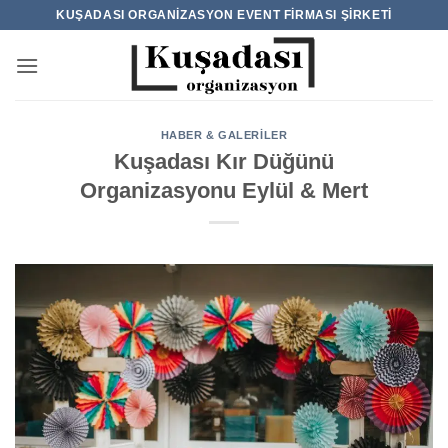
İçeriğe
KUŞADASI ORGANIZASYON EVENT FIRMASI ŞIRKETI
atla
HABER & GALERILER
Kuşadası Kır Düğünü
Organizasyonu Eylül & Mert