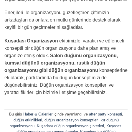
Enerjileri ile organizasyonu güzelleştiren çiftimizin
arkadaşları da onlara en mutlu günlerinde destek olarak
keyifli bir gün geçirmelerini sağladılar.
Kuşadası Organizasyon
ekibimizle, yaratıcı ve eğlenceli
konseptli bir düğün organizasyonu daha planlamış ve
organize etmiş olduk.
Salon düğünü organizasyonu,
kumsal düğünü organizasyonu, rustik düğün
organizasyonu gibi düğün organizasyonu
konseptlerine
ek olarak, parti tadında bu düğün konseptimizi de
düşünebilirsiniz. Düğün organizasyon konseptleri ve
yaratıcı fikirler için bizimle iletişime geçebilirsiniz.
Bu giriş
Haber & Galeriler
içinde yayınlandı ve
after party konsepti
,
düğün etkinlikleri
,
düğün organizasyon konseptleri
,
kır düğünü
organizasyonu
,
Kuşadası düğün organizasyon şirketleri
,
Kuşadası
düğün organizasyonu yapan firmalar
,
Kuşadası kır düğünü