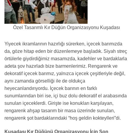
Özel Tasarımlı Kır Düğün Organizasyonu Kuşadası
Yiyecek ikramlarının hazırlığı sürerken, içecek barımızda
da, göze hitap eden bir düzenlemeye başladık. Siyah streç
örtülerle giydirdiğimiz masamızda, kadehler ve bardaklarla
adeta şov hazırladı bize barmenlerimiz. Rengarenk ve
dekoratif içecek barımız, yalnızca içecek çeşitleriyle değil,
aynı zamanda görselliği ile de oldukça
heyecanlandırıyordu. İçecek barının en farklı
sunumlarından biri ise, içi buz dolu dekoratif el arabasında
sunulan içeceklerdi. Girişte ise konukları karşılayan,
rengarenk ahşap tasarım bir masa üzerinde sunulan,
rengarenk şot bardaklarındaki “hoş geldin kokteylleri”di.
Kuşadası Kır Düğünü Organizasyonu İçin Son