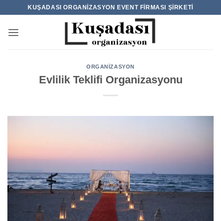
İçeriğe
KUŞADASI ORGANIZASYON EVENT FIRMASI ŞIRKETI
atla
ORGANIZASYON
Evlilik Teklifi Organizasyonu