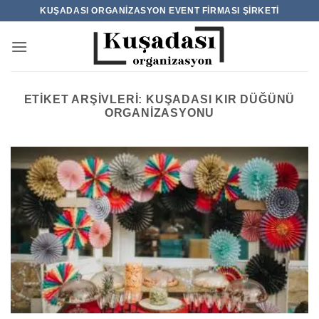
İçeriğe
KUŞADASI ORGANIZASYON EVENT FIRMASI ŞIRKETI
atla
ETIKET ARŞIVLERI:
KUŞADASI KIR DÜĞÜNÜ
ORGANIZASYONU