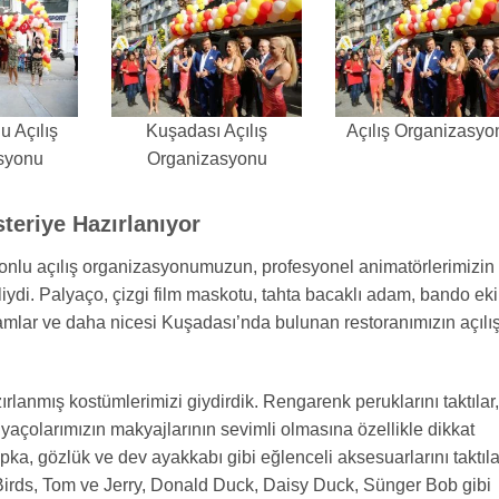
 Açılış
Kuşadası Açılış
Açılış Organizasyo
syonu
Organizasyonu
eriye Hazırlanıyor
onlu açılış organizasyonumuzun, profesyonel animatörlerimizin
lliydi. Palyaço, çizgi film maskotu, tahta bacaklı adam, bando eki
lamlar ve daha nicesi Kuşadası’nda bulunan restoranımızın açılış
lanmış kostümlerimizi giydirdik. Rengarenk peruklarını taktılar,
Palyaçolarımızın makyajlarının sevimli olmasına özellikle dikkat
pka, gözlük ve dev ayakkabı gibi eğlenceli aksesuarlarını taktıla
Birds, Tom ve Jerry, Donald Duck, Daisy Duck, Sünger Bob gibi