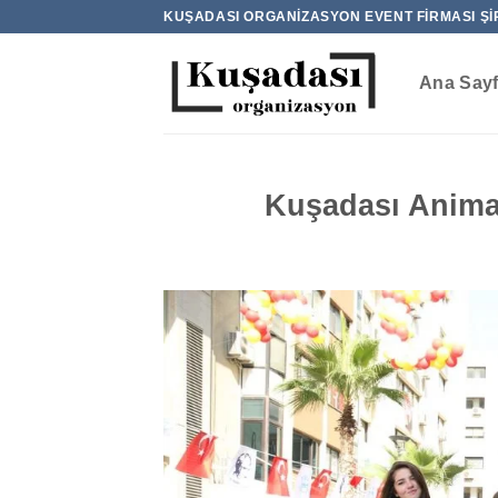
İçeriğe
KUŞADASI ORGANIZASYON EVENT FIRMASI ŞI
atla
Ana Say
Kuşadası Anima