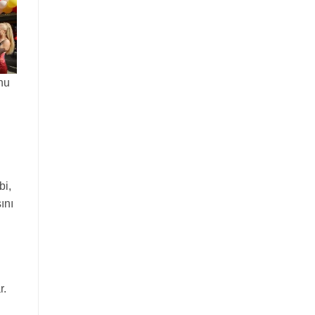
nu
bi,
ını
r.