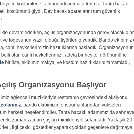
3 boyutlu kostümlerle canlandırdı animatörlerimiz. Tahta bacak
betli kostümünü giydi. Dev bacak aparatlarını tüm güvenlik
n.
tizlikle devam ederken, açılış organizasyonunda görev alacak ola
 ve logosunun yazılı olduğu tişörtleri giydirdik. Bando ekibimiz
ra, canlı heykellerimizin hazırlıklarına başladık. Organizasyonu
n belli olan canlı heykellerimizi, adeta bir heykel görünümüne
le
birlikte, ekibimiz makyaj ve kostüm hazırlıklarını tamamladı,
çılış Organizasyonu Başlıyor
imiz eğlenceli müzikleriyle restoranın çevresindeki aksiyonu
çolarımız
, bando ekibimizin enstrümanlarından yükselen
n tüm herkesi neşelendirdiler. Tahta bacaklı adamımız da sahney
eyerek, zaman zaman şaşkın mimikleriyle selamladı. Yaklaşık 20
ürleri, ilgi çekici gösteriler yaparak yoldan geçenlere dağıtmaya