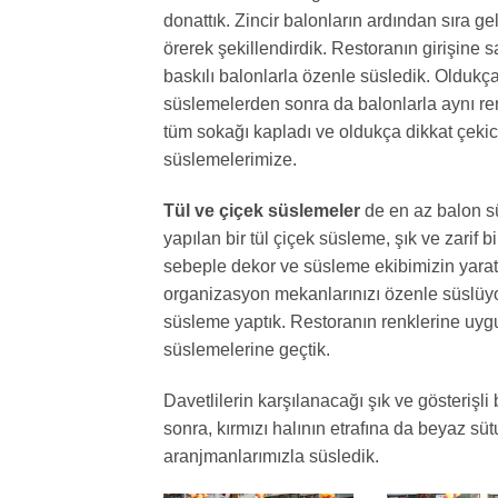
donattık. Zincir balonların ardından sıra ge
örerek şekillendirdik. Restoranın girişine 
baskılı balonlarla özenle süsledik. Olduk
süslemelerden sonra da balonlarla aynı ren
tüm sokağı kapladı ve oldukça dikkat çekici
süslemelerimize.
Tül ve çiçek süslemeler
de en az balon sü
yapılan bir tül çiçek süsleme, şık ve zari
sebeple dekor ve süsleme ekibimizin yaratı
organizasyon mekanlarınızı özenle süslüyo
süsleme yaptık. Restoranın renklerine uyg
süslemelerine geçtik.
Davetlilerin karşılanacağı şık ve gösterişli
sonra, kırmızı halının etrafına da beyaz sütu
aranjmanlarımızla süsledik.