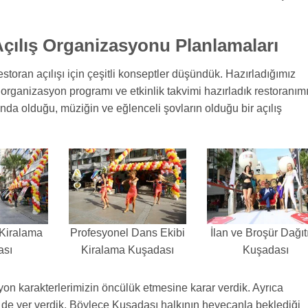
ılış Organizasyonu Planlamaları
storan açılışı için çeşitli konseptler düşündük. Hazırladığımız
 organizasyon programı ve etkinlik takvimi hazırladık restoranım
anda olduğu, müziğin ve eğlenceli şovların olduğu bir açılış
 Kiralama
Profesyonel Dans Ekibi
İlan ve Broşür Dağıt
ası
Kiralama Kuşadası
Kuşadası
n karakterlerimizin öncülük etmesine karar verdik. Ayrıca
ze de yer verdik. Böylece Kuşadası halkının heyecanla beklediği