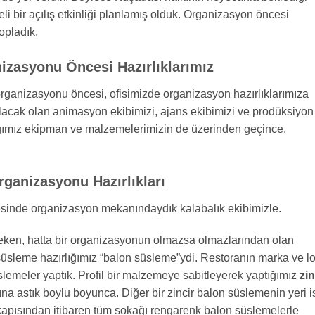
celi bir açılış etkinliği planlamış olduk. Organizasyon öncesi
opladık.
izasyonu Öncesi Hazırlıklarımız
organizasyonu öncesi, ofisimizde organizasyon hazırlıklarımıza
lacak olan animasyon ekibimizi, ajans ekibimizi ve prodüksiyon
ağımız ekipman ve malzemelerimizin de üzerinden geçince,
ganizasyonu Hazırlıkları
sinde organizasyon mekanındaydık kalabalık ekibimizle.
çeken, hatta bir organizasyonun olmazsa olmazlarından olan
k süsleme hazırlığımız “balon süsleme”ydi. Restoranın marka ve l
slemeler yaptık. Profil bir malzemeye sabitleyerek yaptığımız
zin
sına astık boylu boyunca. Diğer bir zincir balon süslemenin yeri i
kapısından itibaren tüm sokağı rengarenk balon süslemelerle