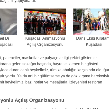
dağıtımı yapıyorlardı.
el Dj
Kuşadası Animasyonlu
Dans Ekibi Kirala
uşadası
Açılış Organizasyonu
Kuşadası
 patenciler, maskotlar ve palyaçolar ilgi çekici gösteriler
storana gelen sokağın başında, hayretle izlenen bir gösteri
ylece duran canlı heykelimiz, tüm kalabalığın karşısında olduğu
ştiriyordu. Ya da ani bir gülümseme ya da göz kırpma hareketiyl
nlı heykelimiz, bazı notlar ve mesajlarla, izleyenleri restoran
yonlu Açılış Organizasyonu