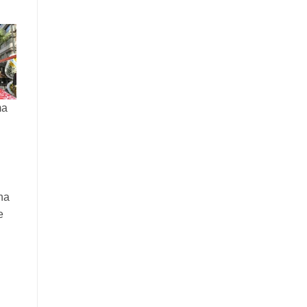
ma
na
e