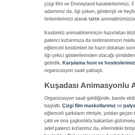
çizgi film ve Disneyland karakterlerimizi, 
adamımız da, ilgi çeken, gösterişli ve hey
önlemlerimizi alarak taktık animatörümüzü
Kostümlü animatörlerimizin hazırlıkları ti
patenci kızlarımıza da restoranımızın marka
eğlenceli kostümleri ile hazır olduktan son
ilgi çekici gösterilerinden olacağı şimdide
getirdik.
Karşılama host ve hosteslerimiz
organizasyon saati yaklaştı.
Kuşadası Animasyonlu A
Organizasyon saati geldiğinde, bando ekib
başlattı.
Çizgi film maskotlarımız
ve
palya
eğlenceli şarkıların ritmiyle, yoldan geçe
çıktı ve ona şaşkınlıkla bakanları gülüms
adet patenci kızlarımız da, ellerindeki broş