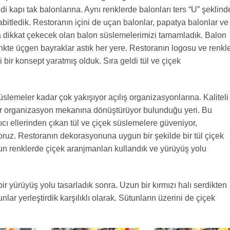
ldi kapı tak balonlarına. Aynı renklerde balonları ters “U” şeklind
sabitledik. Restoranın içini de uçan balonlar, papatya balonlar ve
ça dikkat çekecek olan balon süslemelerimizi tamamladık. Balon
kte üçgen bayraklar astık her yere. Restoranın logosu ve renkle
 bir konsept yaratmış olduk. Sıra geldi tül ve çiçek
slemeler kadar çok yakışıyor açılış organizasyonlarına. Kaliteli
f bir organizasyon mekanına dönüştürüyor bulunduğu yeri. Bu
cı ellerinden çıkan tül ve çiçek süslemelere güveniyor,
ruz. Restoranın dekorasyonuna uygun bir şekilde bir tül çiçek
un renklerde çiçek aranjmanları kullandık ve yürüyüş yolu
 bir yürüyüş yolu tasarladık sonra. Uzun bir kırmızı halı serdikten
nlar yerleştirdik karşılıklı olarak. Sütunların üzerini de çiçek