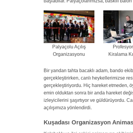
başladılar. Palyaçolarımızsa, baskılı balon 
Palyaçolu Açılış
Profesyon
Organizasyonu
Kiralama K
Bir yandan tahta bacaklı adam, bando ekibi,
gerçekleştirirken, canlı heykellerimizse re
gerçekleştiriyordu. Hiç hareket etmeden, ö
emin olduktan sonra bir anda hareket deği
izleyicilerini şaşırtıyor ve güldürüyordu. Ca
açılışımıza yönlendirdi.
Kuşadası Organizasyon Animas