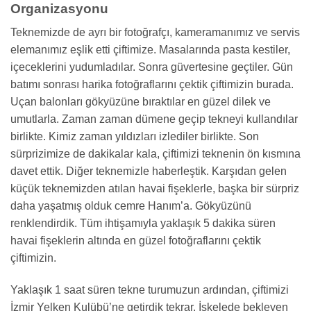
Organizasyonu
Teknemizde de ayrı bir fotoğrafçı, kameramanımız ve servis
elemanımız eşlik etti çiftimize. Masalarında pasta kestiler,
içeceklerini yudumladılar. Sonra güvertesine geçtiler. Gün
batımı sonrası harika fotoğraflarını çektik çiftimizin burada.
Uçan balonları gökyüzüne bıraktılar en güzel dilek ve
umutlarla. Zaman zaman dümene geçip tekneyi kullandılar
birlikte. Kimiz zaman yıldızları izlediler birlikte. Son
sürprizimize de dakikalar kala, çiftimizi teknenin ön kısmına
davet ettik. Diğer teknemizle haberleştik. Karşıdan gelen
küçük teknemizden atılan havai fişeklerle, başka bir sürpriz
daha yaşatmış olduk cemre Hanım’a. Gökyüzünü
renklendirdik. Tüm ihtişamıyla yaklaşık 5 dakika süren
havai fişeklerin altında en güzel fotoğraflarını çektik
çiftimizin.
Yaklaşık 1 saat süren tekne turumuzun ardından, çiftimizi
İzmir Yelken Kulübü’ne getirdik tekrar. İskelede bekleyen