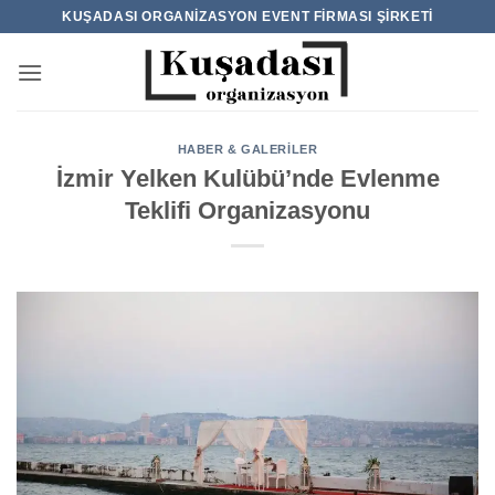
İçeriğe
KUŞADASI ORGANIZASYON EVENT FIRMASI ŞIRKETI
atla
HABER & GALERILER
İzmir Yelken Kulübü’nde Evlenme
Teklifi Organizasyonu