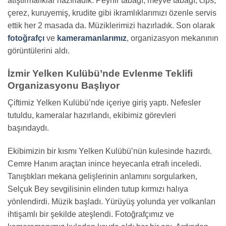
atıştırmalıklar hazırladık. Peynir tabağı, meyve tabağı, cips,
çerez, kuruyemiş, krudite gibi ikramlıklarımızı özenle servis
ettik her 2 masada da. Müziklerimizi hazırladık. Son olarak
fotoğrafçı
ve
kameramanlarımız
, organizasyon mekanının
görüntülerini aldı.
İzmir Yelken Kulübü’nde Evlenme Teklifi
Organizasyonu Başlıyor
Çiftimiz Yelken Kulübü’nde içeriye giriş yaptı. Nefesler
tutuldu, kameralar hazırlandı, ekibimiz görevleri
başındaydı.
Ekibimizin bir kısmı Yelken Kulübü’nün kulesinde hazırdı.
Cemre Hanım araçtan inince heyecanla etrafı inceledi.
Tanıştıkları mekana gelişlerinin anlamını sorgularken,
Selçuk Bey sevgilisinin elinden tutup kırmızı halıya
yönlendirdi. Müzik başladı. Yürüyüş yolunda yer volkanları
ihtişamlı bir şekilde ateşlendi. Fotoğrafçımız ve