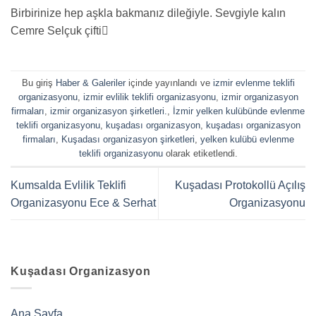
Birbirinize hep aşkla bakmanız dileğiyle. Sevgiyle kalın
Cemre Selçuk çifti
Bu giriş
Haber & Galeriler
içinde yayınlandı ve
izmir evlenme teklifi
organizasyonu
,
izmir evlilik teklifi organizasyonu
,
izmir organizasyon
firmaları
,
izmir organizasyon şirketleri.
,
İzmir yelken kulübünde evlenme
teklifi organizasyonu
,
kuşadası organizasyon
,
kuşadası organizasyon
firmaları
,
Kuşadası organizasyon şirketleri
,
yelken kulübü evlenme
teklifi organizasyonu
olarak etiketlendi.
Kumsalda Evlilik Teklifi
Kuşadası Protokollü Açılış
Organizasyonu Ece & Serhat
Organizasyonu
Kuşadası Organizasyon
Ana Sayfa