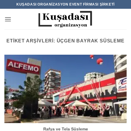
İçeriğe
KUŞADASI ORGANIZASYON EVENT FIRMASI ŞIRKETI
atla
ETIKET ARŞIVLERI:
ÜÇGEN BAYRAK SÜSLEME
Rafya ve Tela Süsleme