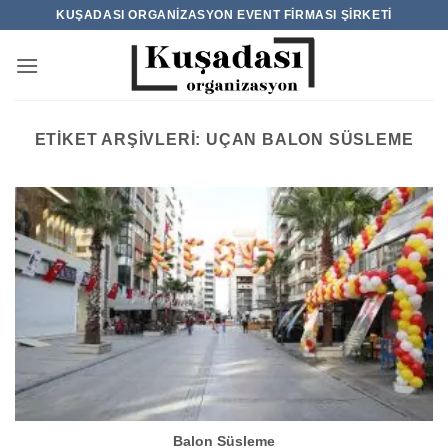
İçeriğe
KUŞADASI ORGANIZASYON EVENT FIRMASI ŞIRKETI
atla
ETIKET ARŞIVLERI:
UÇAN BALON SÜSLEME
Balon Süsleme