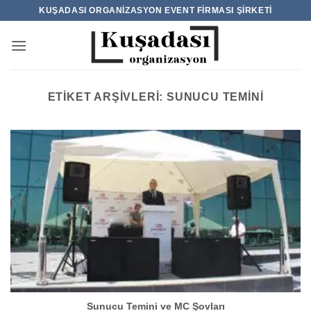
İçeriğe
KUŞADASI ORGANIZASYON EVENT FIRMASI ŞIRKETI
atla
ETIKET ARŞIVLERI:
SUNUCU TEMINI
Sunucu Temini ve MC Şovları