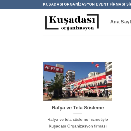
İçeriğe
KUŞADASI ORGANIZASYON EVENT FIRMASI ŞI
atla
Ana Say
Rafya ve Tela Süsleme
Rafya ve tela süsleme hizmetiyle
Kuşadası Organizasyon firması