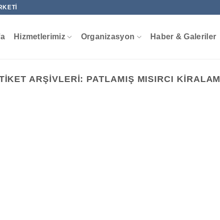
RKETI
fa
Hizmetlerimiz
Organizasyon
Haber & Galeriler
TIKET ARŞIVLERI:
PATLAMIŞ MISIRCI KIRALA