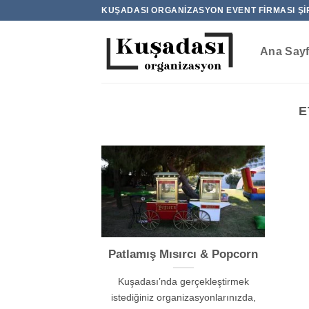
İçeriğe
KUŞADASI ORGANIZASYON EVENT FIRMASI ŞI
atla
Ana Say
E
Patlamış Mısırcı & Popcorn
Kuşadası’nda gerçekleştirmek
istediğiniz organizasyonlarınızda,