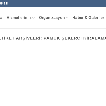
RKETI
fa
Hizmetlerimiz
Organizasyon
Haber & Galeriler
ETIKET ARŞIVLERI:
PAMUK ŞEKERCI KIRALAM