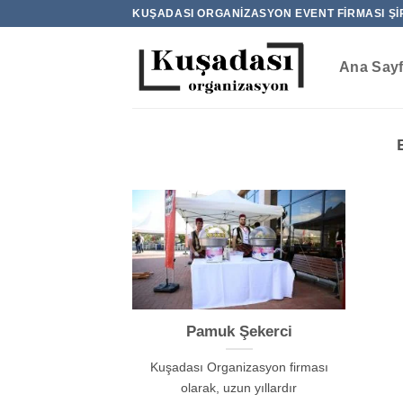
İçeriğe
KUŞADASI ORGANIZASYON EVENT FIRMASI ŞI
atla
Ana Say
Pamuk Şekerci
Kuşadası Organizasyon firması
olarak, uzun yıllardır