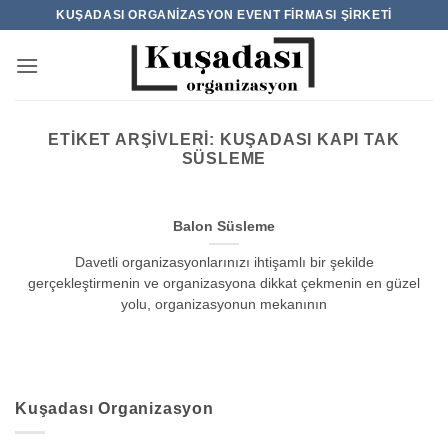
İçeriğe
KUŞADASI ORGANIZASYON EVENT FIRMASI ŞIRKETI
atla
ETIKET ARŞIVLERI:
KUŞADASI KAPI TAK
SÜSLEME
Balon Süsleme
Davetli organizasyonlarınızı ihtişamlı bir şekilde
gerçekleştirmenin ve organizasyona dikkat çekmenin en güzel
yolu, organizasyonun mekanının
Kuşadası Organizasyon