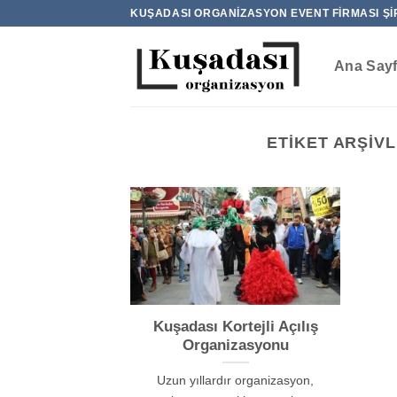
İçeriğe
KUŞADASI ORGANIZASYON EVENT FIRMASI ŞI
atla
Ana Say
ETIKET ARŞIVL
Kuşadası Kortejli Açılış
Organizasyonu
Uzun yıllardır organizasyon,