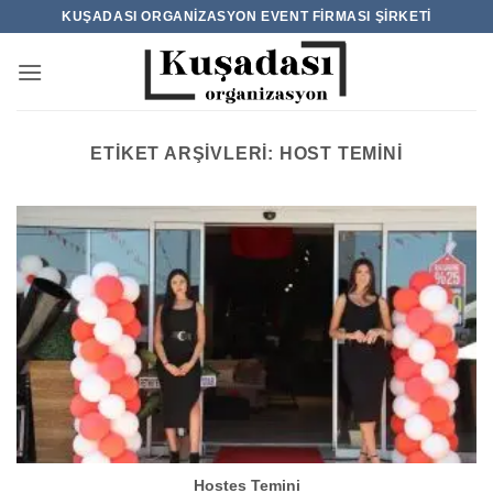
İçeriğe
KUŞADASI ORGANIZASYON EVENT FIRMASI ŞIRKETI
atla
ETIKET ARŞIVLERI:
HOST TEMINI
Hostes Temini